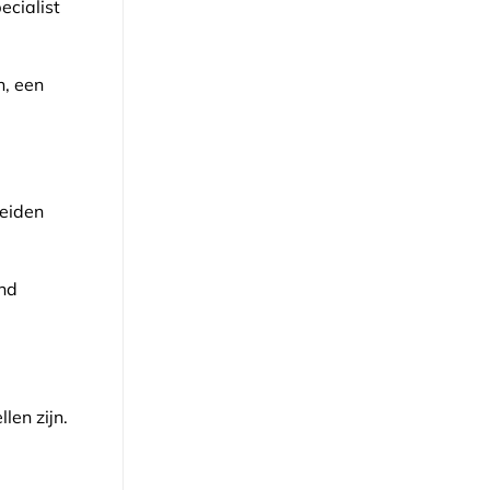
cialist
n, een
reiden
end
len zijn.