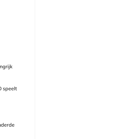
ngrijk
O speelt
uderde