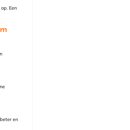
 op. Een
am
in
ine
 beter en