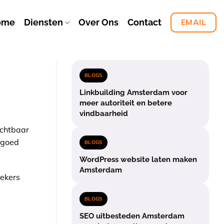
ome
Diensten
Over Ons
Contact
EMAIL
BLOGS
Linkbuilding Amsterdam voor
meer autoriteit en betere
vindbaarheid
ichtbaar
, goed
BLOGS
WordPress website laten maken
Amsterdam
oekers
BLOGS
SEO uitbesteden Amsterdam