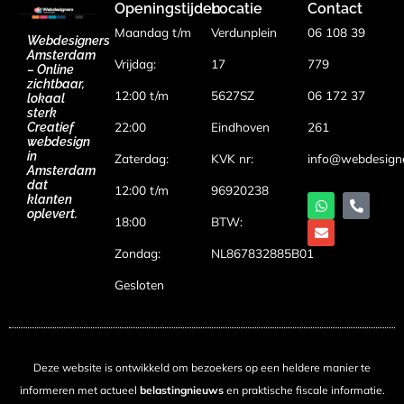
Openingstijden
Locatie
Contact
Maandag t/m
Verdunplein
06 108 39
Webdesigners
Amsterdam
Vrijdag:
17
779
– Online
zichtbaar,
12:00 t/m
5627SZ
06 172 37
lokaal
sterk
22:00
Eindhoven
261
Creatief
webdesign
in
Zaterdag:
KVK nr:
info@webdesign
Amsterdam
dat
12:00 t/m
96920238
klanten
oplevert.
18:00
BTW:
Zondag:
NL867832885B01
Gesloten
Deze website is ontwikkeld om bezoekers op een heldere manier te
informeren met actueel
belastingnieuws
en praktische fiscale informatie.