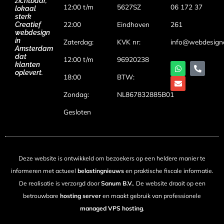
zichtbaar,
12:00 t/m
5627SZ
06 172 37
lokaal
sterk
22:00
Eindhoven
261
Creatief
webdesign
in
Zaterdag:
KVK nr:
info@webdesign
Amsterdam
dat
12:00 t/m
96920238
klanten
oplevert.
18:00
BTW:
Zondag:
NL867832885B01
Gesloten
Deze website is ontwikkeld om bezoekers op een heldere manier te
informeren met actueel
belastingnieuws
en praktische fiscale informatie.
De realisatie is verzorgd door
Sanum B.V.
. De website draait op een
betrouwbare
hosting server
en maakt gebruik van professionele
managed VPS hosting
.